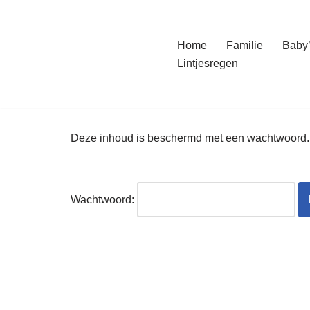
Ga
Home
Familie
Baby’
naar
Lintjesregen
de
inhoud
Deze inhoud is beschermd met een wachtwoord. V
Wachtwoord: