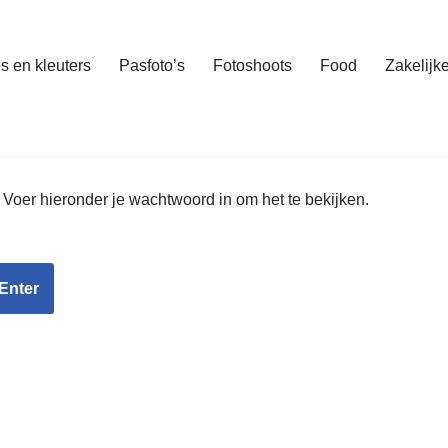
s en kleuters
Pasfoto’s
Fotoshoots
Food
Zakelijk
oer hieronder je wachtwoord in om het te bekijken.