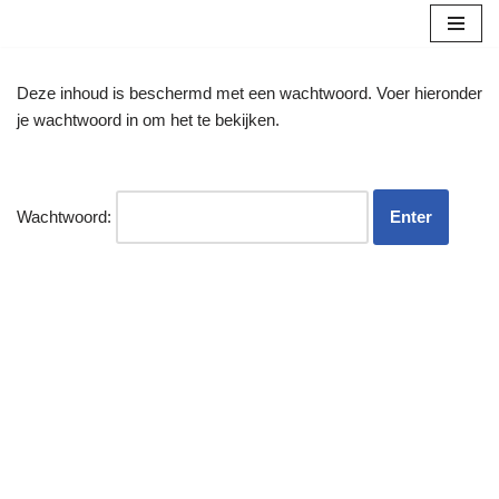
Ga
naar
Deze inhoud is beschermd met een wachtwoord. Voer hieronder
de
je wachtwoord in om het te bekijken.
inhoud
Wachtwoord: